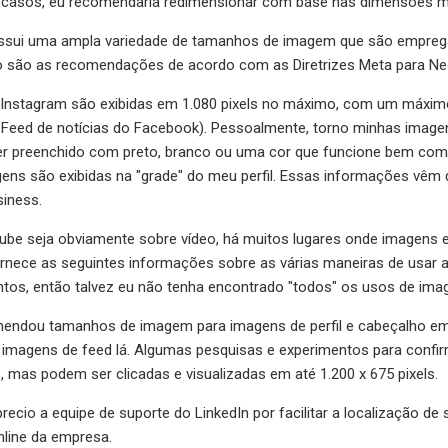
 casos, eu recomendaria redimensionar com base nas dimensões mai
sui uma ampla variedade de tamanhos de imagem que são empregad
xo são as recomendações de acordo com as Diretrizes Meta para Neg
Instagram são exibidas em 1.080 pixels no máximo, com um máximo d
eed de notícias do Facebook). Pessoalmente, torno minhas imagen
er preenchido com preto, branco ou uma cor que funcione bem co
ens são exibidas na "grade" do meu perfil. Essas informações vêm
siness.
be seja obviamente sobre vídeo, há muitos lugares onde imagens e
ornece as seguintes informações sobre as várias maneiras de usar 
ntos, então talvez eu não tenha encontrado "todos" os usos de imag
mendou tamanhos de imagem para imagens de perfil e cabeçalho em 
a imagens de feed lá. Algumas pesquisas e experimentos para conf
s, mas podem ser clicadas e visualizadas em até 1.200 x 675 pixels.
recio a equipe de suporte do LinkedIn por facilitar a localização
nline da empresa.