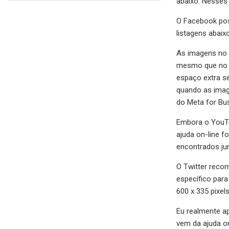
abaixo. Nesses
O Facebook pos
listagens abai
As imagens no 
mesmo que no F
espaço extra s
quando as imag
do Meta for Bu
Embora o YouTu
ajuda on-line f
encontrados ju
O Twitter reco
específico par
600 x 335 pixel
Eu realmente ap
vem da ajuda o