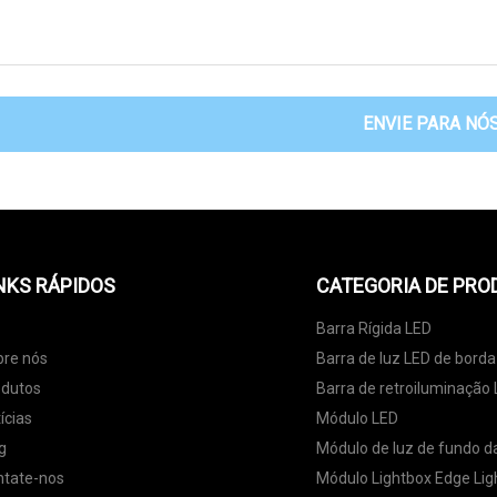
ENVIE PARA NÓ
NKS RÁPIDOS
CATEGORIA DE PRO
Barra Rígida LED
bre nós
Barra de luz LED de borda
odutos
Barra de retroiluminação
ícias
Módulo LED
g
Módulo de luz de fundo da
ntate-nos
Módulo Lightbox Edge Lig