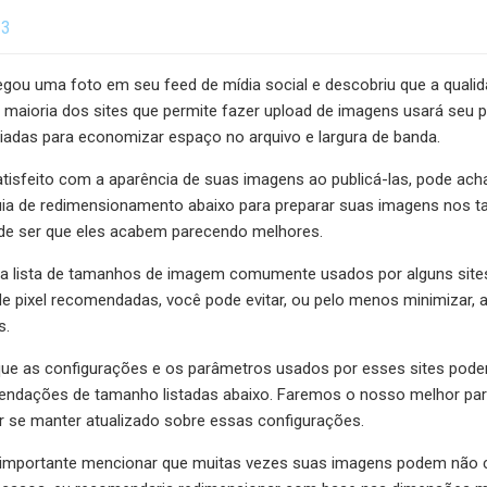
23
regou uma foto em seu feed de mídia social e descobriu que a qual
A maioria dos sites que permite fazer upload de imagens usará seu
iadas para economizar espaço no arquivo e largura de banda.
tisfeito com a aparência de suas imagens ao publicá-las, pode ach
guia de redimensionamento abaixo para preparar suas imagens nos 
ode ser que eles acabem parecendo melhores.
a lista de tamanhos de imagem comumente usados ​​por alguns sites
e pixel recomendadas, você pode evitar, ou pelo menos minimizar, 
s.
ue as configurações e os parâmetros usados ​​por esses sites po
endações de tamanho listadas abaixo. Faremos o nosso melhor para
r se manter atualizado sobre essas configurações.
 importante mencionar que muitas vezes suas imagens podem não