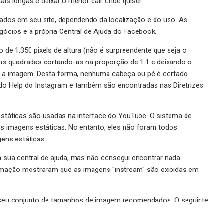
s longas e deixar o menor cair onde quiser.
os em seu site, dependendo da localização e do uso. As
ócios e a própria Central de Ajuda do Facebook.
e 1.350 pixels de altura (não é surpreendente que seja o
s quadradas cortando-as na proporção de 1:1 e deixando o
m a imagem. Desta forma, nenhuma cabeça ou pé é cortado
 do Help do Instagram e também são encontradas nas Diretrizes
státicas são usadas na interface do YouTube. O sistema de
as imagens estáticas. No entanto, eles não foram todos
ens estáticas.
sua central de ajuda, mas não consegui encontrar nada
irmação mostraram que as imagens "instream" são exibidas em
 de seu conjunto de tamanhos de imagem recomendados. O seguinte