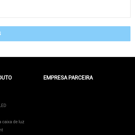
S
DUTO
EMPRESA PARCEIRA
 LED
 caixa de luz
ht