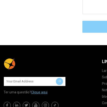
LI
Lar
So
Pr
Not
Ter uma questão?
Clique aqui
blo
Co