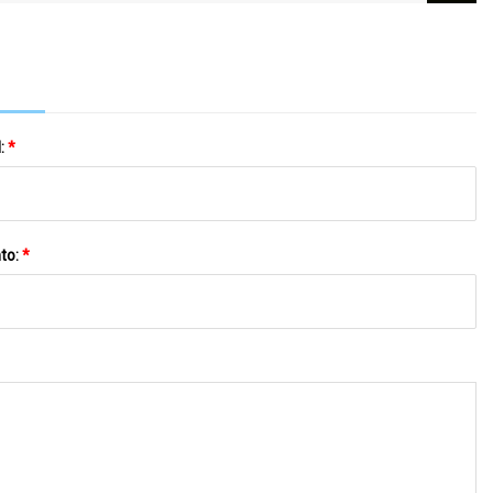
Um Novo Precedente Que Deve Ser Mantido
l:
*
to:
*