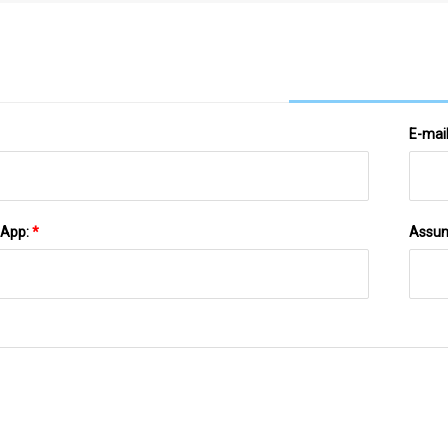
Congela
E-mai
sApp:
*
Assun