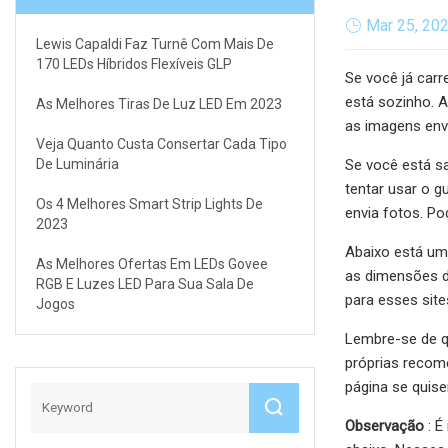
Mar 25, 20
Lewis Capaldi Faz Turnê Com Mais De
170 LEDs Híbridos Flexíveis GLP
Se você já car
está sozinho. 
As Melhores Tiras De Luz LED Em 2023
as imagens env
Veja Quanto Custa Consertar Cada Tipo
De Luminária
Se você está sa
tentar usar o 
Os 4 Melhores Smart Strip Lights De
envia fotos. P
2023
Abaixo está um
As Melhores Ofertas Em LEDs Govee
as dimensões d
RGB E Luzes LED Para Sua Sala De
para esses site
Jogos
Lembre-se de q
próprias recom
página se quise
Observação
: É