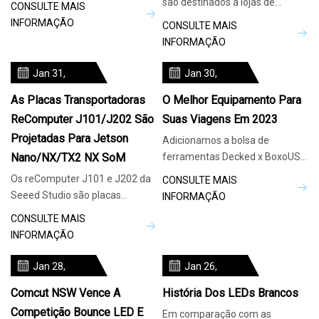
são destinados a lojas de
CONSULTE MAIS
que você esteja
quadrinhos. Embora haja
INFORMAÇÃO
CONSULTE MAIS
INFORMAÇÃO
Jan 31,
Jan 30,
2024
2024
As Placas Transportadoras
O Melhor Equipamento Para
ReComputer J101/J202 São
Suas Viagens Em 2023
Projetadas Para Jetson
Adicionamos a bolsa de
Nano/NX/TX2 NX SoM
ferramentas Decked x BoxoUSA
para reparos na estrada do tipo
Os reComputer J101 e J202 da
CONSULTE MAIS
faça-você-mesmo,
Seeed Studio são placas
INFORMAÇÃO
transportadoras com um
CONSULTE MAIS
formato semelhante
INFORMAÇÃO
Jan 28,
Jan 26,
2024
2024
Comcut NSW Vence A
História Dos LEDs Brancos
Competição Bounce LED E
Em comparação com as