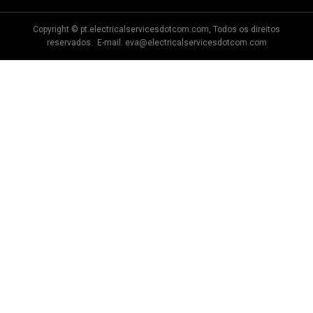
Copyright © pt.electricalservicesdotcom.com, Todos os direitos
reservados. E-mail:
eva@electricalservicesdotcom.com