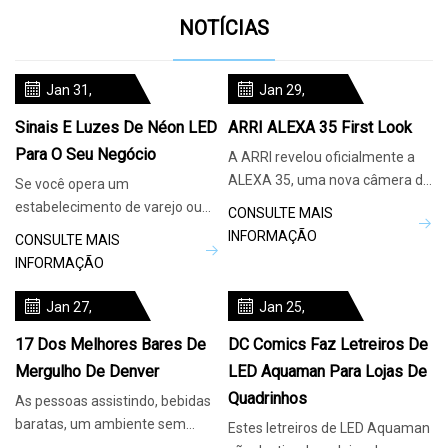
NOTÍCIAS
Jan 31,
Jan 29,
2024
2024
Sinais E Luzes De Néon LED
ARRI ALEXA 35 First Look
Para O Seu Negócio
A ARRI revelou oficialmente a
ALEXA 35, uma nova câmera de
Se você opera um
cinema digital Super 35
estabelecimento de varejo ou
CONSULTE MAIS
simplesmente deseja uma
INFORMAÇÃO
CONSULTE MAIS
ótima maneira de exibir
INFORMAÇÃO
Jan 27,
Jan 25,
2024
2024
17 Dos Melhores Bares De
DC Comics Faz Letreiros De
Mergulho De Denver
LED Aquaman Para Lojas De
Quadrinhos
As pessoas assistindo, bebidas
baratas, um ambiente sem
Estes letreiros de LED Aquaman
complicações - não importa o