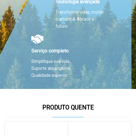
Tecnologia avançada
Transforme vidas, molde
o amanhã. Abrace o
futuro
Serviço completo
Simplifique sua vida.
Suporte abrangente.
Qualidade superior.
PRODUTO QUENTE