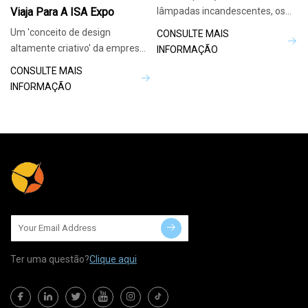
Viaja Para A ISA Expo
lâmpadas incandescentes, os
LEDs produzem muito mais
Um 'conceito de design
CONSULTE MAIS
lúmens por watt de
altamente criativo' da empresa
INFORMAÇÃO
de sinalização e engenharia de
CONSULTE MAIS
Sydney, Marc
INFORMAÇÃO
Ter uma questão?
Clique aqui