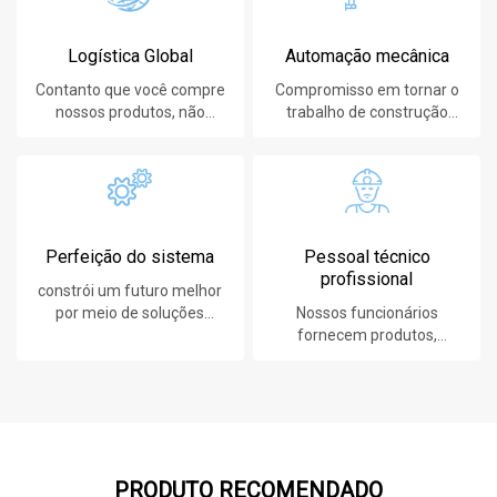
Logística Global
Automação mecânica
Contanto que você compre
Compromisso em tornar o
nossos produtos, não
trabalho de construção
importa onde você esteja,
mais fácil, rápido e seguro.
forneceremos o melhor
serviço de logística.
Perfeição do sistema
Pessoal técnico
profissional
constrói um futuro melhor
por meio de soluções
Nossos funcionários
sustentáveis e inovadoras.
fornecem produtos,
sistemas, software e
serviços líderes em
tecnologia para nossos
clientes.
PRODUTO RECOMENDADO