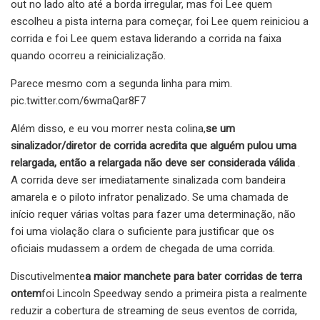
out no lado alto até a borda irregular, mas foi Lee quem
escolheu a pista interna para começar, foi Lee quem reiniciou a
corrida e foi Lee quem estava liderando a corrida na faixa
quando ocorreu a reinicialização.
Parece mesmo com a segunda linha para mim.
pic.twitter.com/6wmaQar8F7
Além disso, e eu vou morrer nesta colina,
se um
sinalizador/diretor de corrida acredita que alguém pulou uma
relargada, então a relargada não deve ser considerada válida
.
A corrida deve ser imediatamente sinalizada com bandeira
amarela e o piloto infrator penalizado. Se uma chamada de
início requer várias voltas para fazer uma determinação, não
foi uma violação clara o suficiente para justificar que os
oficiais mudassem a ordem de chegada de uma corrida.
Discutivelmente
a maior manchete para bater corridas de terra
ontem
foi Lincoln Speedway sendo a primeira pista a realmente
reduzir a cobertura de streaming de seus eventos de corrida,