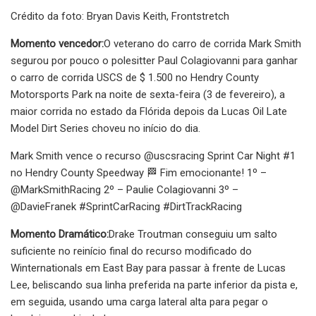
Crédito da foto: Bryan Davis Keith, Frontstretch
Momento vencedor:
O veterano do carro de corrida Mark Smith
segurou por pouco o polesitter Paul Colagiovanni para ganhar
o carro de corrida USCS de $ 1.500 no Hendry County
Motorsports Park na noite de sexta-feira (3 de fevereiro), a
maior corrida no estado da Flórida depois da Lucas Oil Late
Model Dirt Series choveu no início do dia.
Mark Smith vence o recurso @uscsracing Sprint Car Night #1
no Hendry County Speedway 🏁 Fim emocionante! 1º –
@MarkSmithRacing 2º – Paulie Colagiovanni 3º –
@DavieFranek #SprintCarRacing #DirtTrackRacing
Momento Dramático:
Drake Troutman conseguiu um salto
suficiente no reinício final do recurso modificado do
Winternationals em East Bay para passar à frente de Lucas
Lee, beliscando sua linha preferida na parte inferior da pista e,
em seguida, usando uma carga lateral alta para pegar o