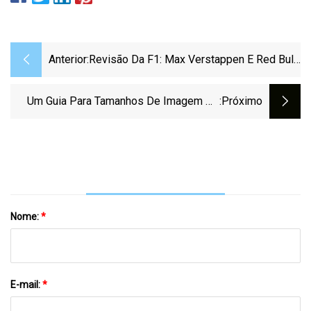
Anterior:
Revisão Da F1: Max Verstappen E Red Bull
Definem O Tom Para 2023 No Bahrein
Um Guia Para Tamanhos De Imagem De
:próximo
Mídia Social Em 2023
Nome:
*
E-mail:
*