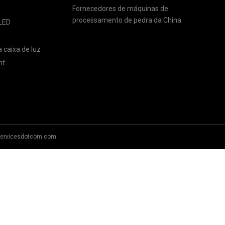
Fornecedores de máquinas de
processamento de pedra da China
 LED
 caixa de luz
ht
servicesdotcom.com