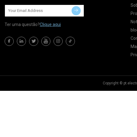
So
Pr
Not
Ter uma questão?
Clique aqui
blo
Co
Map
Pri
Copyright © pt.elec