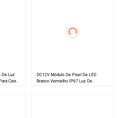
o De Luz
DC12V Módulo De Pixel De LED
ara Caixa
Branco Vermelho IP67 Luz De
Sinalização De Publicidade Cor Única
LED De Pixel De 9 Mm