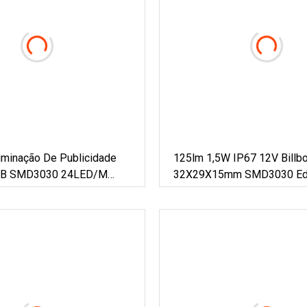
uminação De Publicidade
125lm 1,5W IP67 12V Billb
RGB SMD3030 24LED/M
32X29X15mm SMD3030 Edg
o De LED De Borda
Módulos Luz