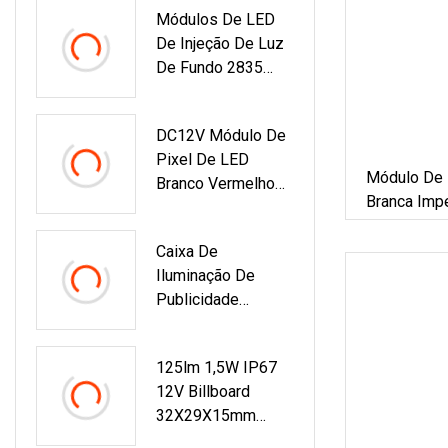
Módulos De LED
Módulo De LED De
De Injeção De Luz
Luz De Borda
De Fundo 2835
Com Lente Para
Caixa De Luz
DC12V Módulo De
Pixel De LED
Módulo De
Branco Vermelho
Branca Imp
IP67 Luz De
Externo Usa
Sinalização De
Caixa De
Publicidade Cor
Iluminação De
Única LED De Pixel
Publicidade
De 9 Mm
Colorida RGB
SMD3030
125lm 1,5W IP67
24LED/M IP67
12V Billboard
Módulo De LED De
32X29X15mm
Borda
SMD3030 Edgelit