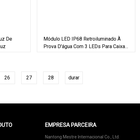
Luz De
Módulo LED IP68 Retroiluminado À
Luz
Prova D'água Com 3 LEDs Para Caixa
De Luz
26
27
28
durar
DUTO
EMPRESA PARCEIRA
Nantong Mestre Internacional Co., Ltd.