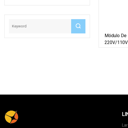
LED Módulos Luz
Módulo De 
220V/110V 
Correio Em 
Prateleira
LI
Lar