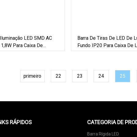
Iluminação LED SMD AC
Barra De Tiras De LED De 
1,8W Para Caixa De
Fundo IP20 Para Caixa De 
Acrílico - Disponível Na
primeiro
22
23
24
25
NKS RÁPIDOS
CATEGORIA DE PRO
Barra Rígida LED