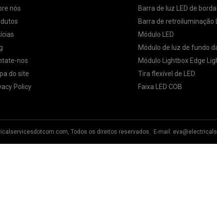
bre nós
Barra de luz LED de borda
odutos
Barra de retroiluminação
ícias
Módulo LED
g
Módulo de luz de fundo da
ntate-nos
Módulo Lightbox Edge Lig
a do site
Tira flexível de LED
vacy Policy
Faixa LED COB
tricalservicesdotcom.com, Todos os direitos reservados. E-mail:
eva@electrical