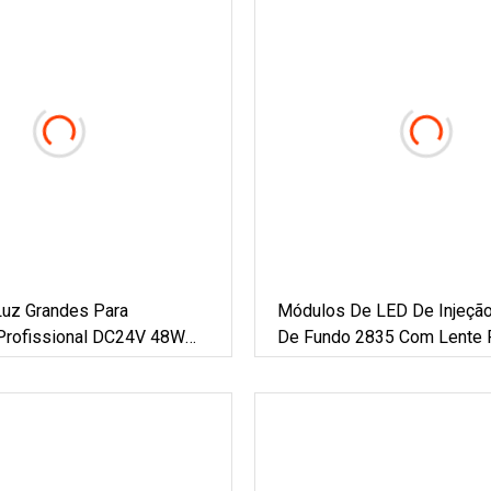
Luz Grandes Para
Módulos De LED De Injeçã
Profissional DC24V 48W
De Fundo 2835 Com Lente P
ódulo De LED De Luz De
De Luz