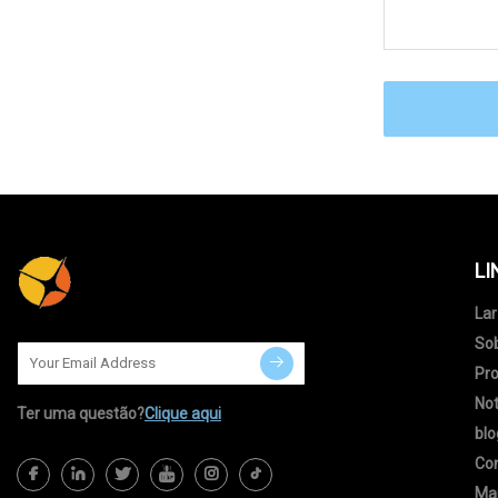
LI
Lar
So
Pr
Not
Ter uma questão?
Clique aqui
blo
Co
Map