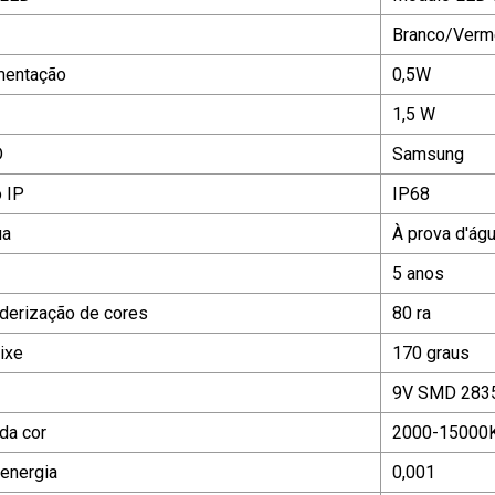
Branco/Verm
mentação
0,5W
1,5 W
D
Samsung
o IP
IP68
ua
À prova d'ág
5 anos
nderização de cores
80 ra
ixe
170 graus
9V SMD 283
da cor
2000-15000
energia
0,001