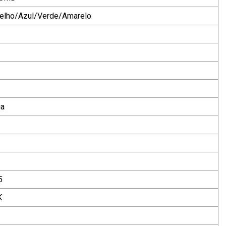
elho/Azul/Verde/Amarelo
ua
5
K