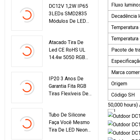
Fluxo lumino
DC12V 1,2W IP65
Publicitários/caixa
3LEDs SMD2835
De Luz/cartas De
Decadência 
Módulos De LED
Canal
Temperatura
De Sinalização
Temperatura
Atacado Tira De
Led CE RoHS UL
Pacote de tr
14.4w 5050 RGB
Especificaçã
Tira De Led 12V
Faixa De Led
Marca comerc
IP20 3 Anos De
Flexível
Origem
Garantia Fita RGB
Tiras Flexíveis De
Código SH
LED De Alto Brilho
50,000 hours) 
Tubo De Silicone
Faça Você Mesmo
Tira De LED Neon
Flex