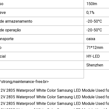
so
150lm
leve
0,1%
 de armazenamento
-20-50°C
 de operação
-20-50°C
ansporte
caixa
o
71*12mm
ial
HY-LED
Shenzhen
/strong,maintenance-free.br>