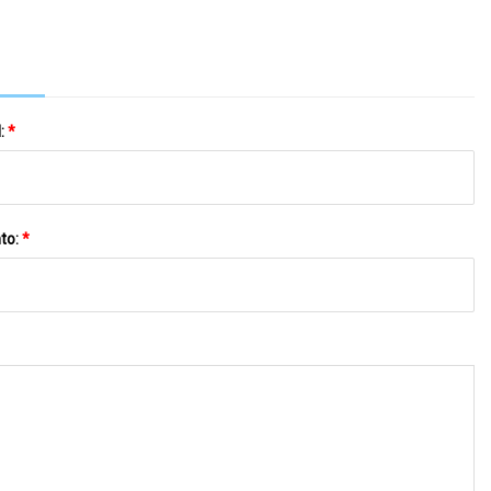
l:
*
to:
*