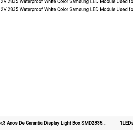
r:
3 Anos De Garantia Display Light Box SMD2835
1LEDs
12LED Barra De Retroiluminação LED