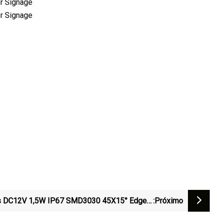
 DC12V 1,5W IP67 SMD3030 45X15° Edgelit
:próximo
LED Módulo De Luzes