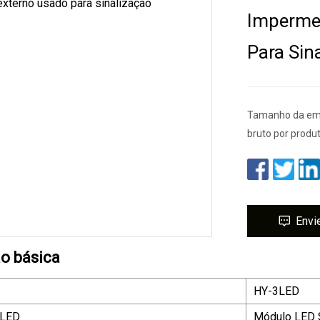
Imperme
Para Sin
Tamanho da emb
bruto por produ
Envi
o básica
HY-3LED
 LED
Módulo LED