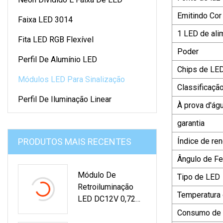
Emitindo Cor
Faixa LED 3014
1 LED de ali
Fita LED RGB Flexível
Poder
Perfil De Alumínio LED
Chips de LE
Módulos LED Para Sinalização
Classificaçã
Perfil De Iluminação Linear
À prova d'ág
garantia
PRODUTOS MAIS RECENTES
Índice de re
Ângulo de Fe
Módulo De
Tipo de LED
Retroiluminação
Temperatura 
LED DC12V 0,72
W/1,5 W SMD2835
Consumo de 
Para Letreiros