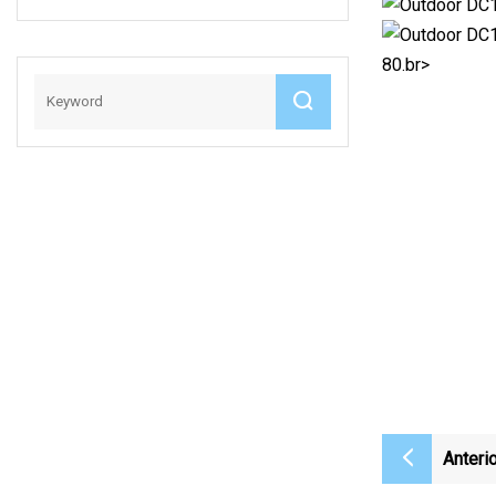
80.br>
Anterio