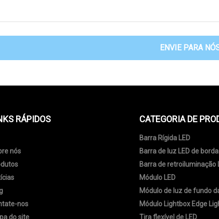
ENVIE PARA NÓ
NKS RÁPIDOS
CATEGORIA DE PRO
Barra Rígida LED
bre nós
Barra de luz LED de borda
odutos
Barra de retroiluminação
ícias
Módulo LED
g
Módulo de luz de fundo da
ntate-nos
Módulo Lightbox Edge Lig
a do site
Tira flexível de LED