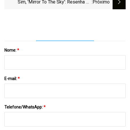
Melhor
Sim, 'Mirror To The Sky': Resenha Do
:próximo
Álbum
Nome:
*
E-mail:
*
Telefone/WhatsApp:
*