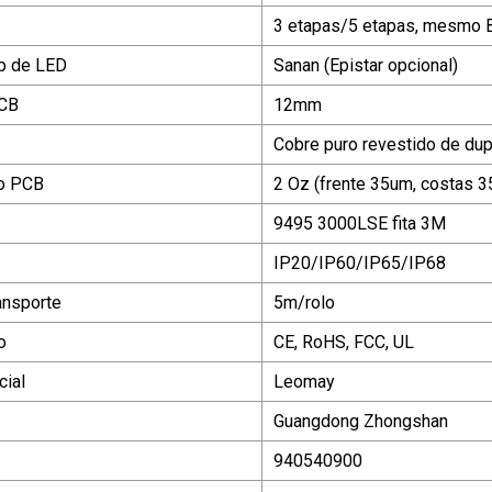
3 etapas/5 etapas, mesmo B
p de LED
Sanan (Epistar opcional)
PCB
12mm
Cobre puro revestido de dup
o PCB
2 Oz (frente 35um, costas 
9495 3000LSE fita 3M
IP20/IP60/IP65/IP68
ansporte
5m/rolo
o
CE, RoHS, FCC, UL
ial
Leomay
Guangdong Zhongshan
940540900