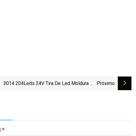
3014 204Leds 24V Tira De Led Moldura De
:próximo
Retroiluminação Tira De Led
l:
*