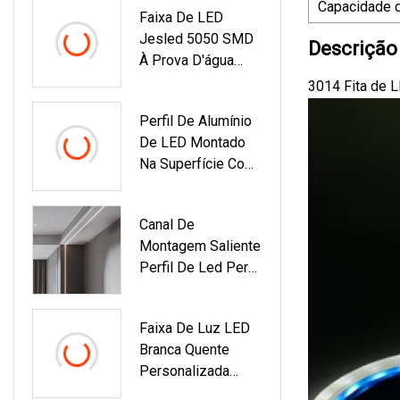
Capacidade 
Faixa De LED
Interna
Jesled 5050 SMD
Descrição
À Prova D'água
Faixa Flexível De
3014 Fita de 
LED RGB Com
Perfil De Alumínio
Controle Remoto
De LED Montado
Por Aplicativo
Na Superfície Com
Tampa De Acrílico
Em Forma
Canal De
Retangular
Montagem Saliente
Perfil De Led Perfil
De Led De
Alumínio Perfil De
Faixa De Luz LED
Alumínio LED
Branca Quente
Personalizada
SMD 3014 Faixas