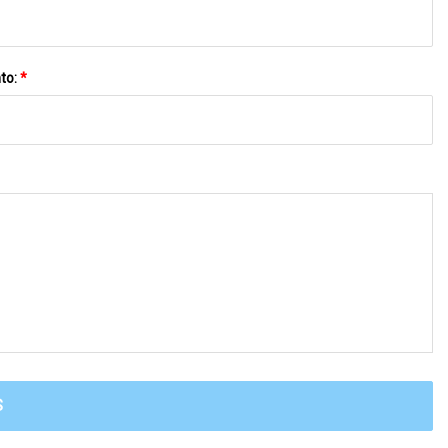
to:
*
S