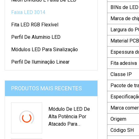
BINs de LED
Faixa LED 3014
Marca de chi
Fita LED RGB Flexível
Largura do 
Perfil De Alumínio LED
Material PCB
Módulos LED Para Sinalização
Espessura d
Perfil De Iluminação Linear
Fita adesiva
Classe IP
Pacote de tr
PRODUTOS MAIS RECENTES
Especificaçã
Marca comerc
Módulo De LED De
Alta Potência Por
Origem
Atacado Para
Código SH
Sinais De Caixa De
Luz Sem Moldura