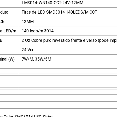
LM3014-WN140-CCT-24V-12MM
duto
Tiras de LED SMD3014 140LEDS/M CCT
PCB
12MM
de LED/m
140 leds/m 3014
CB
2 Oz Cobre puro revestido frente e verso (pode imp
24 Vcc
inal (W)
7W/M, 35W/5M