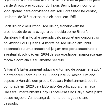
pai de Binion, o ex-jogador do Texas Benny Binion, como um
jogo apenas para convidados em seu Horseshoe no centro,
um hotel de 366 quartos que ele abriu em 1951.
Jack Binion e seu irmão, Ted Binion, trabalhavam na
propriedade do centro, agora conhecida como Binion's
Gambling Hall & Hotel e operada pelo proprietário corporativo
do vizinho Four Queens. A morte de Ted Binion em 1998
desencadeou um sensacional julgamento por assassinato e
eventual absolvição em 2004 de sua ex-stripper, namorada que
morava com ela e seu amante secreto.
A Harrah's Entertainment adquiriu o torneio de pôquer em 2004
e o transferiu para o Rio All-Suites Hotel & Casino. Um ano
depois, o Harrah's comprou a Caesars Entertainment, que foi
comprada em 2020 pela Eldorado Resorts, agora chamada
Caesars Entertainment Corp. O hotel-cassino Bally's fazia parte
desse negócio. A mudança de nome começou no ano
passado.