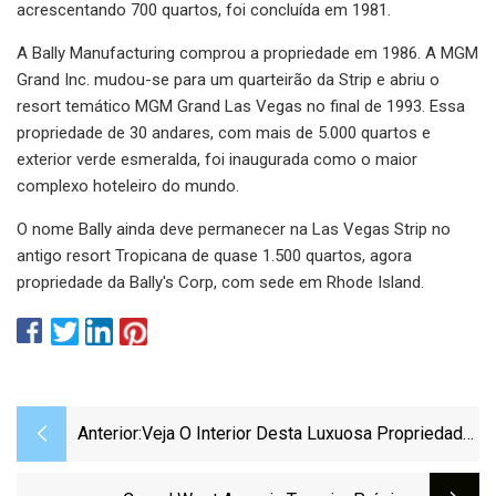
acrescentando 700 quartos, foi concluída em 1981.
A Bally Manufacturing comprou a propriedade em 1986. A MGM
Grand Inc. mudou-se para um quarteirão da Strip e abriu o
resort temático MGM Grand Las Vegas no final de 1993. Essa
propriedade de 30 andares, com mais de 5.000 quartos e
exterior verde esmeralda, foi inaugurada como o maior
complexo hoteleiro do mundo.
O nome Bally ainda deve permanecer na Las Vegas Strip no
antigo resort Tropicana de quase 1.500 quartos, agora
propriedade da Bally's Corp, com sede em Rhode Island.
Anterior:
Veja O Interior Desta Luxuosa Propriedade
À Beira-Mar Em Star Island, Que Acaba De
Chegar Ao Mercado Por US $ 37,5 Milhões