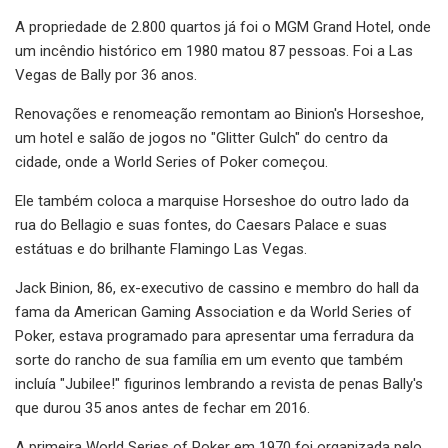
A propriedade de 2.800 quartos já foi o MGM Grand Hotel, onde
um incêndio histórico em 1980 matou 87 pessoas. Foi a Las
Vegas de Bally por 36 anos.
Renovações e renomeação remontam ao Binion's Horseshoe,
um hotel e salão de jogos no "Glitter Gulch" do centro da
cidade, onde a World Series of Poker começou.
Ele também coloca a marquise Horseshoe do outro lado da
rua do Bellagio e suas fontes, do Caesars Palace e suas
estátuas e do brilhante Flamingo Las Vegas.
Jack Binion, 86, ex-executivo de cassino e membro do hall da
fama da American Gaming Association e da World Series of
Poker, estava programado para apresentar uma ferradura da
sorte do rancho de sua família em um evento que também
incluía "Jubilee!" figurinos lembrando a revista de penas Bally's
que durou 35 anos antes de fechar em 2016.
A primeira World Series of Poker em 1970 foi organizada pelo