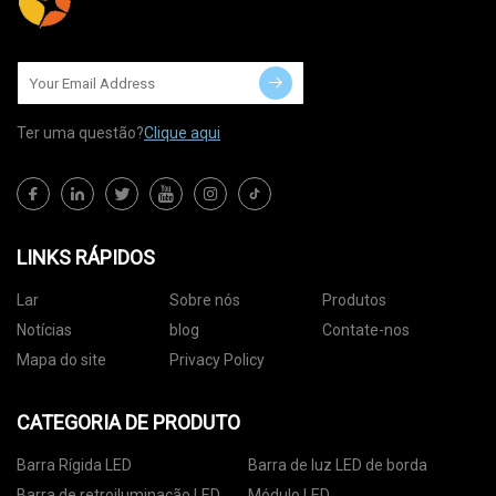
Ter uma questão?
Clique aqui
LINKS RÁPIDOS
Lar
Sobre nós
Produtos
Notícias
blog
Contate-nos
Mapa do site
Privacy Policy
CATEGORIA DE PRODUTO
Barra Rígida LED
Barra de luz LED de borda
Barra de retroiluminação LED
Módulo LED