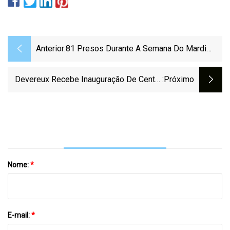
Anterior:
81 Presos Durante A Semana Do Mardi
Gras, Relatório Do Xerife Do Condado De
Bowie
Devereux Recebe Inauguração De Centro
:próximo
Reformado
Nome:
*
E-mail:
*