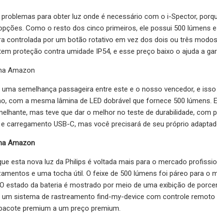
 problemas para obter luz onde é necessário com o i-Spector, porq
opções. Como o resto dos cinco primeiros, ele possui 500 lúmens e 
era controlada por um botão rotativo em vez dos dois ou três modo
tem proteção contra umidade IP54, e esse preço baixo o ajuda a garan
 na Amazon
 uma semelhança passageira entre este e o nosso vencedor, e isso s
 com a mesma lâmina de LED dobrável que fornece 500 lúmens. E
emelhante, mas teve que dar o melhor no teste de durabilidade, com
s e carregamento USB-C, mas você precisará de seu próprio adaptad
 na Amazon
que esta nova luz da Philips é voltada mais para o mercado profission
amentos e uma tocha útil. O feixe de 500 lúmens foi páreo para o 
 O estado da bateria é mostrado por meio de uma exibição de porce
um sistema de rastreamento find-my-device com controle remoto
 pacote premium a um preço premium.