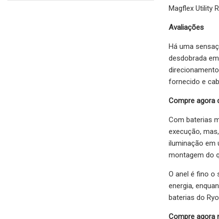
Magflex Utilit
Avaliações
Há uma sensação
desdobrada em 1
direcionamento 
fornecido e ca
Compre agora 
Com baterias m
execução, mas,
iluminação em 
montagem do qu
O anel é fino 
energia, enquan
baterias do Ryo
Compre agora