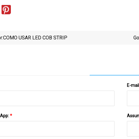
r:
COMO USAR LED COB STRIP
Go
E-mai
sApp:
*
Assun