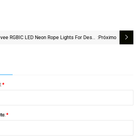
vee RGBIC LED Neon Rope Lights For Desks
:próximo
Review
l:
*
to:
*