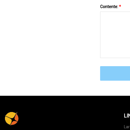
Contente:
*
LI
Lar