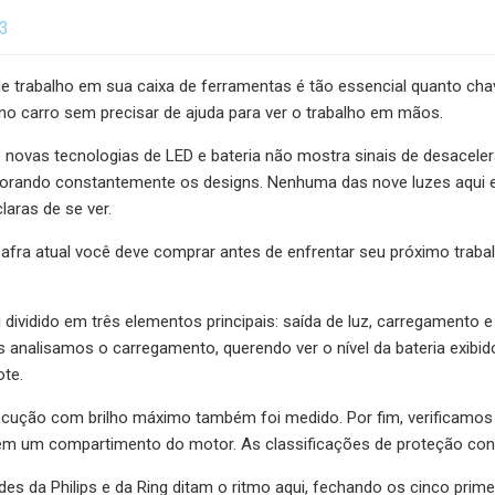
23
de trabalho em sua caixa de ferramentas é tão essencial quanto ch
no carro sem precisar de ajuda para ver o trabalho em mãos.
e novas tecnologias de LED e bateria não mostra sinais de desacele
morando constantemente os designs. Nenhuma das nove luzes aqui 
laras de se ver.
 safra atual você deve comprar antes de enfrentar seu próximo tra
 dividido em três elementos principais: saída de luz, carregamento e
 analisamos o carregamento, querendo ver o nível da bateria exibid
ote.
cução com brilho máximo também foi medido. Por fim, verificamos
m um compartimento do motor. As classificações de proteção con
es da Philips e da Ring ditam o ritmo aqui, fechando os cinco primei