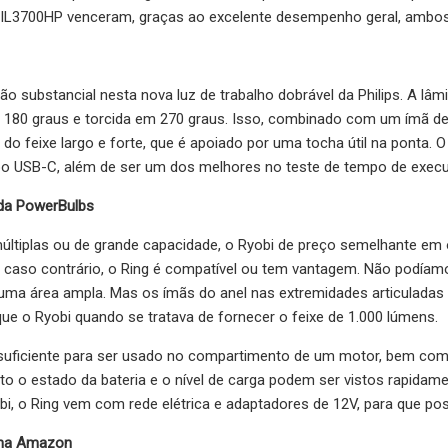
y RIL3700HP venceram, graças ao excelente desempenho geral, ambos
 substancial nesta nova luz de trabalho dobrável da Philips. A lâ
80 graus e torcida em 270 graus. Isso, combinado com um ímã de ba
do feixe largo e forte, que é apoiado por uma tocha útil na ponta.
bo USB-C, além de ser um dos melhores no teste de tempo de exec
da PowerBulbs
últiplas ou de grande capacidade, o Ryobi de preço semelhante em
 caso contrário, o Ring é compatível ou tem vantagem. Não podíamo
uma área ampla. Mas os ímãs do anel nas extremidades articuladas 
e o Ryobi quando se tratava de fornecer o feixe de 1.000 lúmens.
o suficiente para ser usado no compartimento de um motor, bem c
to o estado da bateria e o nível de carga podem ser vistos rapida
bi, o Ring vem com rede elétrica e adaptadores de 12V, para que pos
 na Amazon