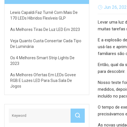
Jun 26, 20
Lewis Capaldi Faz Turnê Com Mais De
170 LEDs Híbridos Flexíveis GLP
Levar uma luz 
muitas tarefas 
As Melhores Tiras De Luz LED Em 2023
E a explosão d
Veja Quanto Custa Consertar Cada Tipo
De Luminária
usá-las e apri
familiares são c
Os 4 Melhores Smart Strip Lights De
2023
Então, qual da
para descobrir.
As Melhores Ofertas Em LEDs Govee
RGB E Luzes LED Para Sua Sala De
Nosso teste foi
Jogos
medidos, depois
incluído no pac
O tempo de exe
precisávamos e
As novas unidad