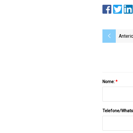
Anterio
Nome:
*
Telefone/What