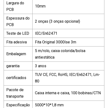
Largura do
10mm
PCB
Espessura do
2 onças (3 onças opcional)
PCB
Teste de LED
IEC/En62471
Fita adesiva
Fita Original 3000lse 3m
5 m/rolo, caixa colorida/bolsa
Embalagem
antiestática
garantia
3 anos
TUV CE, FCC, RoHS, IEC/En62471, Lm-
certificados
80
Pacote de
Caixa interna e caixa, 100 bobinas/CTN
transporte
Especificação
5000*10*1,8 mm