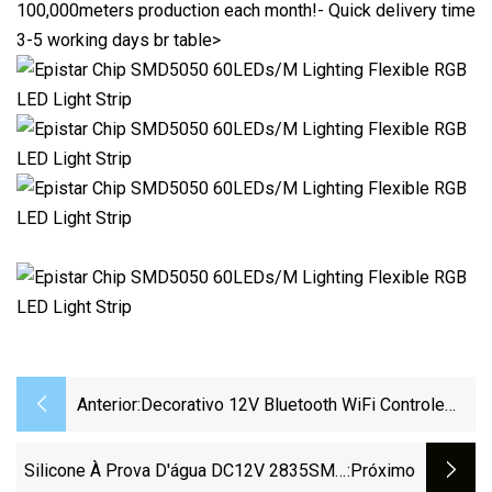
100,000meters production each month!- Quick delivery time
3-5 working days br table>
Anterior:
Decorativo 12V Bluetooth WiFi Controle
Remoto Controle De Voz Flexível À Prova
D' Água RGB 5050 LED Strip Light 5m
Silicone À Prova D'água DC12V 2835SMD
:próximo