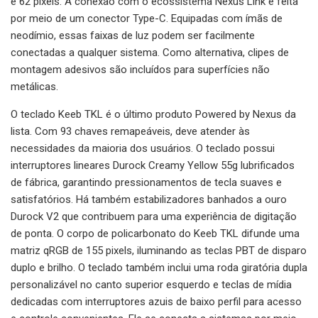
e 62 pixels. A conexão com o ecossistema Nexus Link é feita
por meio de um conector Type-C. Equipadas com ímãs de
neodímio, essas faixas de luz podem ser facilmente
conectadas a qualquer sistema. Como alternativa, clipes de
montagem adesivos são incluídos para superfícies não
metálicas.
O teclado Keeb TKL é o último produto Powered by Nexus da
lista. Com 93 chaves remapeáveis, deve atender às
necessidades da maioria dos usuários. O teclado possui
interruptores lineares Durock Creamy Yellow 55g lubrificados
de fábrica, garantindo pressionamentos de tecla suaves e
satisfatórios. Há também estabilizadores banhados a ouro
Durock V2 que contribuem para uma experiência de digitação
de ponta. O corpo de policarbonato do Keeb TKL difunde uma
matriz qRGB de 155 pixels, iluminando as teclas PBT de disparo
duplo e brilho. O teclado também inclui uma roda giratória dupla
personalizável no canto superior esquerdo e teclas de mídia
dedicadas com interruptores azuis de baixo perfil para acesso