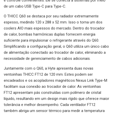
e controle convenientes. Ele se conecta a sistemas por meio
de um cabo USB Type-C para Type-C.
O THICC Q60 se destaca por seu radiador extremamente
espesso, medindo 120 x 288 x 52 mm. Isso o torna um dos
coolers AIO mais espessos do mercado. Dentro do trocador
de calor, bombas harmônicas duplas fornecem energia
suficiente para impulsionar o refrigerante através do Q60.
Simplificando a configuração geral, o Q60 utiliza um único cabo
de alimentação conectado ao trocador de calor, eliminando a
necessidade de gerenciamento de cabos adicionais.
Juntamente com o Q60, a Hyte apresenta duas novas
ventoinhas THICC FT12 de 120 mm. Estes podem ser
encadeados e os acopladores magnéticos Nexus Link Type-M
facilitam sua conexão ao trocador de calor. As ventoinhas
FT12 apresentam pás construídas com polímero de cristal
líquido, resultando em um design mais rígido que oferece maior
tolerância e melhor desempenho. Cada ventilador FT12
também abriga um sensor térmico para medir a temperatura