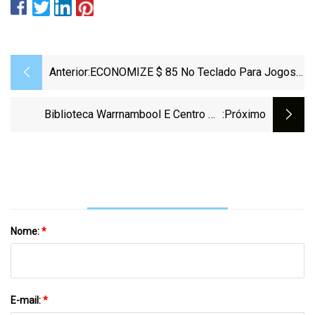
Anterior:
ECONOMIZE $ 85 No Teclado Para Jogos
Logitech G915 LIGHTSPEED Com Este
Acordo Da Amazon
Biblioteca Warrnambool E Centro De
:próximo
Aprendizagem Por Kosloff Architecture
Nome:
*
E-mail:
*